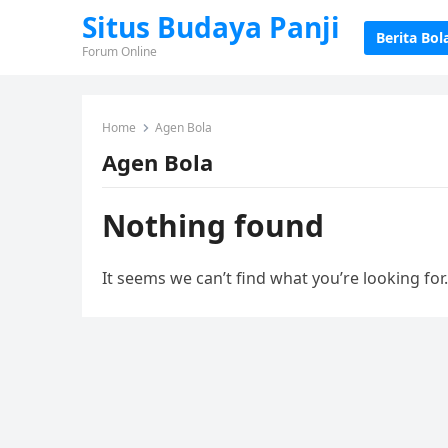
Situs Budaya Panji
Berita Bol
Forum Online
Home
Agen Bola
Agen Bola
Nothing found
It seems we can’t find what you’re looking for