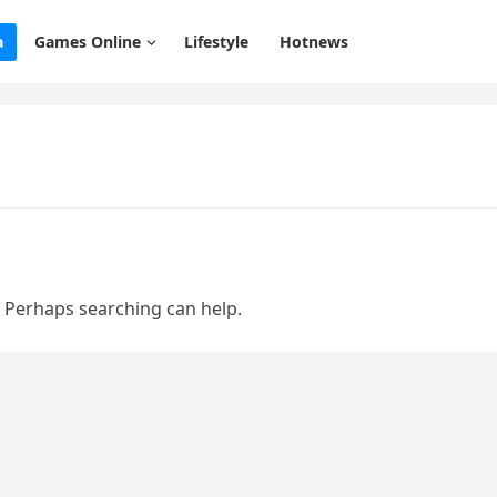
a
Games Online
Lifestyle
Hotnews
. Perhaps searching can help.