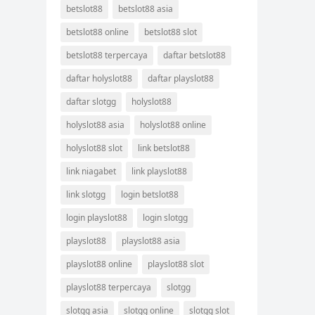
betslot88
betslot88 asia
betslot88 online
betslot88 slot
betslot88 terpercaya
daftar betslot88
daftar holyslot88
daftar playslot88
daftar slotgg
holyslot88
holyslot88 asia
holyslot88 online
holyslot88 slot
link betslot88
link niagabet
link playslot88
link slotgg
login betslot88
login playslot88
login slotgg
playslot88
playslot88 asia
playslot88 online
playslot88 slot
playslot88 terpercaya
slotgg
slotgg asia
slotgg online
slotgg slot