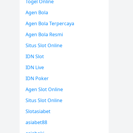
Togel Online
Agen Bola
Agen Bola Terpercaya
Agen Bola Resmi
Situs Slot Online
IDN Slot
IDN Live
IDN Poker
Agen Slot Online
Situs Slot Online
Slotasiabet
asiabet88