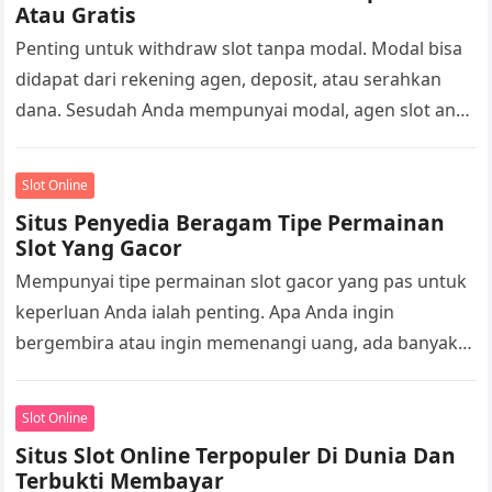
Atau Gratis
Penting untuk withdraw slot tanpa modal. Modal bisa
didapat dari rekening agen, deposit, atau serahkan
dana. Sesudah Anda mempunyai modal, agen slot anti
rungkad mengirim chip ke…
Slot Online
Situs Penyedia Beragam Tipe Permainan
Slot Yang Gacor
Mempunyai tipe permainan slot gacor yang pas untuk
keperluan Anda ialah penting. Apa Anda ingin
bergembira atau ingin memenangi uang, ada banyak
pilihan berlainan yang ada. Contohnya,…
Slot Online
Situs Slot Online Terpopuler Di Dunia Dan
Terbukti Membayar