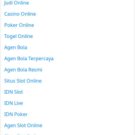
Judi Online
Casino Online
Poker Online
Togel Online
Agen Bola
Agen Bola Terpercaya
Agen Bola Resmi
Situs Slot Online
IDN Slot
IDN Live
IDN Poker
Agen Slot Online