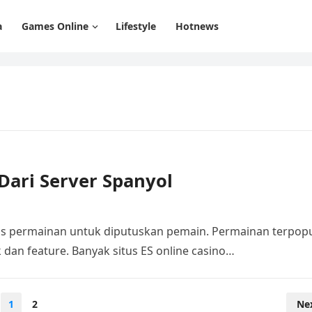
a
Games Online
Lifestyle
Hotnews
 Dari Server Spanyol
nis permainan untuk diputuskan pemain. Permainan terpop
k dan feature. Banyak situs ES online casino…
1
2
Ne