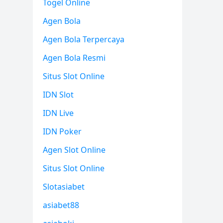
Togel Online
Agen Bola
Agen Bola Terpercaya
Agen Bola Resmi
Situs Slot Online
IDN Slot
IDN Live
IDN Poker
Agen Slot Online
Situs Slot Online
Slotasiabet
asiabet88