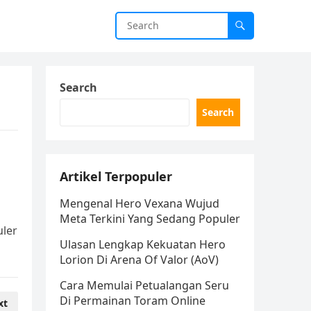
Search
Search
Artikel Terpopuler
Mengenal Hero Vexana Wujud
Meta Terkini Yang Sedang Populer
uler
Ulasan Lengkap Kekuatan Hero
Lorion Di Arena Of Valor (AoV)
Cara Memulai Petualangan Seru
Di Permainan Toram Online
xt