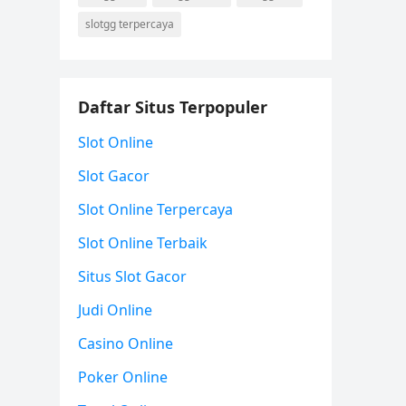
slotgg terpercaya
Daftar Situs Terpopuler
Slot Online
Slot Gacor
Slot Online Terpercaya
Slot Online Terbaik
Situs Slot Gacor
Judi Online
Casino Online
Poker Online