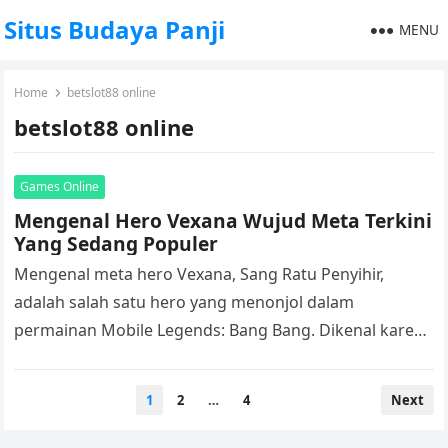
Situs Budaya Panji
MENU
Home
betslot88 online
betslot88 online
Games Online
Mengenal Hero Vexana Wujud Meta Terkini
Yang Sedang Populer
Mengenal meta hero Vexana, Sang Ratu Penyihir,
adalah salah satu hero yang menonjol dalam
permainan Mobile Legends: Bang Bang. Dikenal karena
kemampuannya dalam mengendalikan musuh-
musuhnya menggunakan sihir…
Posts
1
2
…
4
Next
pagination