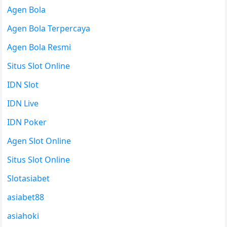
Agen Bola
Agen Bola Terpercaya
Agen Bola Resmi
Situs Slot Online
IDN Slot
IDN Live
IDN Poker
Agen Slot Online
Situs Slot Online
Slotasiabet
asiabet88
asiahoki