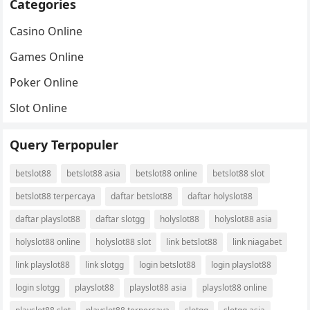
Categories
Casino Online
Games Online
Poker Online
Slot Online
Query Terpopuler
betslot88
betslot88 asia
betslot88 online
betslot88 slot
betslot88 terpercaya
daftar betslot88
daftar holyslot88
daftar playslot88
daftar slotgg
holyslot88
holyslot88 asia
holyslot88 online
holyslot88 slot
link betslot88
link niagabet
link playslot88
link slotgg
login betslot88
login playslot88
login slotgg
playslot88
playslot88 asia
playslot88 online