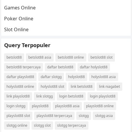
Games Online
Poker Online
Slot Online
Query Terpopuler
betslot88
betslot88 asia
betslot88 online
betslot88 slot
betslot88 terpercaya
daftar betslot88
daftar holyslot88
daftar playslot88
daftar slotgg
holyslot88
holyslot88 asia
holyslot88 online
holyslot88 slot
link betslot88
link niagabet
link playslot88
link slotgg
login betslot88
login playslot88
login slotgg
playslot88
playslot88 asia
playslot88 online
playslot88 slot
playslot88 terpercaya
slotgg
slotgg asia
slotgg online
slotgg slot
slotgg terpercaya