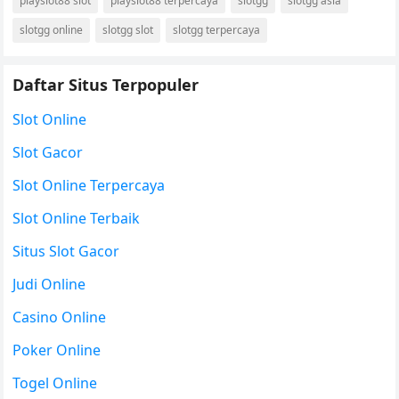
playslot88 slot
playslot88 terpercaya
slotgg
slotgg asia
slotgg online
slotgg slot
slotgg terpercaya
Daftar Situs Terpopuler
Slot Online
Slot Gacor
Slot Online Terpercaya
Slot Online Terbaik
Situs Slot Gacor
Judi Online
Casino Online
Poker Online
Togel Online