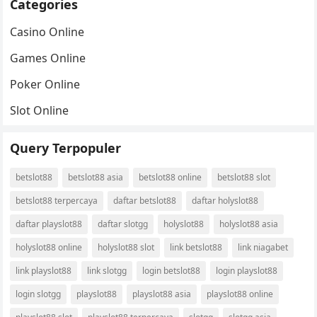
Categories
Casino Online
Games Online
Poker Online
Slot Online
Query Terpopuler
betslot88
betslot88 asia
betslot88 online
betslot88 slot
betslot88 terpercaya
daftar betslot88
daftar holyslot88
daftar playslot88
daftar slotgg
holyslot88
holyslot88 asia
holyslot88 online
holyslot88 slot
link betslot88
link niagabet
link playslot88
link slotgg
login betslot88
login playslot88
login slotgg
playslot88
playslot88 asia
playslot88 online