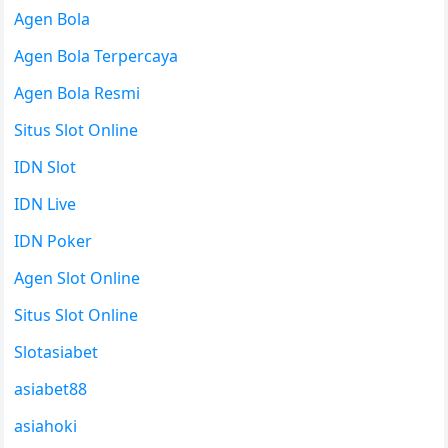
Agen Bola
Agen Bola Terpercaya
Agen Bola Resmi
Situs Slot Online
IDN Slot
IDN Live
IDN Poker
Agen Slot Online
Situs Slot Online
Slotasiabet
asiabet88
asiahoki