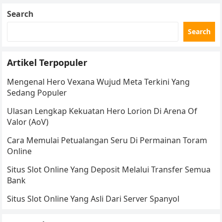
Search
Search
Artikel Terpopuler
Mengenal Hero Vexana Wujud Meta Terkini Yang
Sedang Populer
Ulasan Lengkap Kekuatan Hero Lorion Di Arena Of
Valor (AoV)
Cara Memulai Petualangan Seru Di Permainan Toram
Online
Situs Slot Online Yang Deposit Melalui Transfer Semua
Bank
Situs Slot Online Yang Asli Dari Server Spanyol