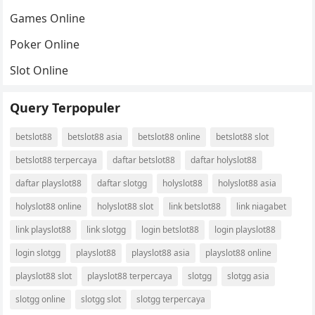
Games Online
Poker Online
Slot Online
Query Terpopuler
betslot88
betslot88 asia
betslot88 online
betslot88 slot
betslot88 terpercaya
daftar betslot88
daftar holyslot88
daftar playslot88
daftar slotgg
holyslot88
holyslot88 asia
holyslot88 online
holyslot88 slot
link betslot88
link niagabet
link playslot88
link slotgg
login betslot88
login playslot88
login slotgg
playslot88
playslot88 asia
playslot88 online
playslot88 slot
playslot88 terpercaya
slotgg
slotgg asia
slotgg online
slotgg slot
slotgg terpercaya