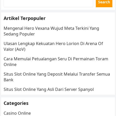
Search
Artikel Terpopuler
Mengenal Hero Vexana Wujud Meta Terkini Yang
Sedang Populer
Ulasan Lengkap Kekuatan Hero Lorion Di Arena Of
Valor (AoV)
Cara Memulai Petualangan Seru Di Permainan Toram
Online
Situs Slot Online Yang Deposit Melalui Transfer Semua
Bank
Situs Slot Online Yang Asli Dari Server Spanyol
Categories
Casino Online