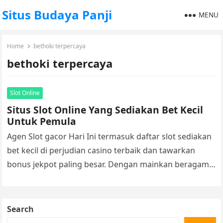
Situs Budaya Panji
MENU
Home
bethoki terpercaya
bethoki terpercaya
Slot Online
Situs Slot Online Yang Sediakan Bet Kecil
Untuk Pemula
Agen Slot gacor Hari Ini termasuk daftar slot sediakan
bet kecil di perjudian casino terbaik dan tawarkan
bonus jekpot paling besar. Dengan mainkan beragam
permainan terkenal seperti…
Search