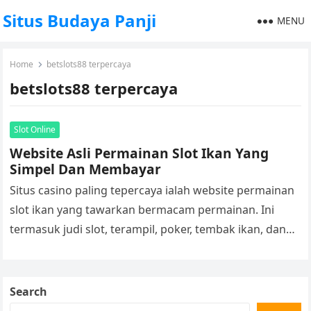
Situs Budaya Panji
MENU
Home
betslots88 terpercaya
betslots88 terpercaya
Slot Online
Website Asli Permainan Slot Ikan Yang
Simpel Dan Membayar
Situs casino paling tepercaya ialah website permainan
slot ikan yang tawarkan bermacam permainan. Ini
termasuk judi slot, terampil, poker, tembak ikan, dan
togel. Ini aman dan gampang…
Search