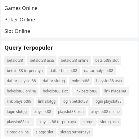
Games Online
Poker Online
Slot Online
Query Terpopuler
betslot88
betslot88 asia
betslot88 online
betslot88 slot
betslot88 terpercaya
daftar betslot88
daftar holyslot88
daftar playslot88
daftar slotgg
holyslot88
holyslot88 asia
holyslot88 online
holyslot88 slot
link betslot88
link niagabet
link playslot88
link slotgg
login betslot88
login playslot88
login slotgg
playslot88
playslot88 asia
playslot88 online
playslot88 slot
playslot88 terpercaya
slotgg
slotgg asia
slotgg online
slotgg slot
slotgg terpercaya