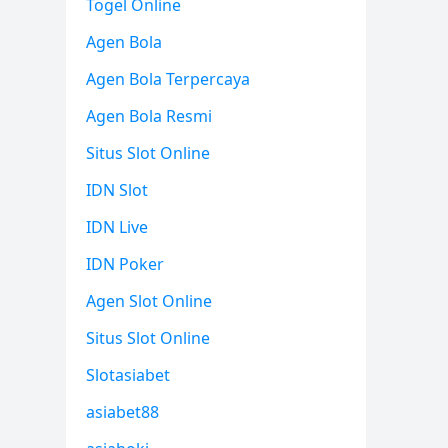
Togel Online
Agen Bola
Agen Bola Terpercaya
Agen Bola Resmi
Situs Slot Online
IDN Slot
IDN Live
IDN Poker
Agen Slot Online
Situs Slot Online
Slotasiabet
asiabet88