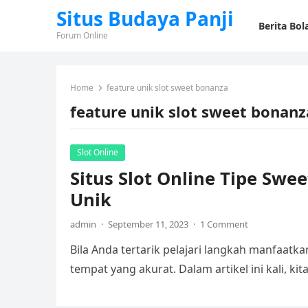
Situs Budaya Panji
Berita Bol
Forum Online
Home
feature unik slot sweet bonanza
feature unik slot sweet bonanz
Slot Online
Situs Slot Online Tipe Swe
Unik
admin
·
September 11, 2023
·
1 Comment
Bila Anda tertarik pelajari langkah manfaatk
tempat yang akurat. Dalam artikel ini kali, 