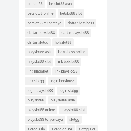
betslot88
betslot88 asia
betslot88 online
betslot88 slot
betslot88 terpercaya
daftar betslot88
daftar holyslot88
daftar playslot88
daftar slotgg
holyslot88
holyslot88 asia
holyslot88 online
holyslot88 slot
link betslot88
link niagabet
link playslot88
link slotgg
login betslot88
login playslot88
login slotgg
playslot88
playslot88 asia
playslot88 online
playslot88 slot
playslot88 terpercaya
slotgg
slotgg asia
slotgg online
slotgg slot