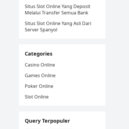
Situs Slot Online Yang Deposit
Melalui Transfer Semua Bank
Situs Slot Online Yang Asli Dari
Server Spanyol
Categories
Casino Online
Games Online
Poker Online
Slot Online
Query Terpopuler