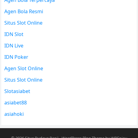
Agen Bola Terpercaya
Agen Bola Resmi
Situs Slot Online
IDN Slot
IDN Live
IDN Poker
Agen Slot Online
Situs Slot Online
Slotasiabet
asiabet88
asiahoki