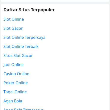
Daftar Situs Terpopuler
Slot Online
Slot Gacor
Slot Online Terpercaya
Slot Online Terbaik
Situs Slot Gacor
Judi Online
Casino Online
Poker Online
Togel Online
Agen Bola