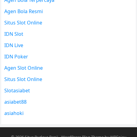
Agen Bola Terpercaya
Agen Bola Resmi
Situs Slot Online
IDN Slot
IDN Live
IDN Poker
Agen Slot Online
Situs Slot Online
Slotasiabet
asiabet88
asiahoki