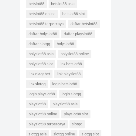
betslot88
betslot88 asia
betslot88 online
betslot88 slot
betslot88 terpercaya
daftar betslot88
daftar holyslot88
daftar playslot88
daftar slotgg
holyslot88
holyslot88 asia
holyslot88 online
holyslot88 slot
link betslot88
link niagabet
link playslot88
link slotgg
login betslot88
login playslot88
login slotgg
playslot88
playslot88 asia
playslot88 online
playslot88 slot
playslot88 terpercaya
slotgg
slotgg asia
slotgg online
slotgg slot