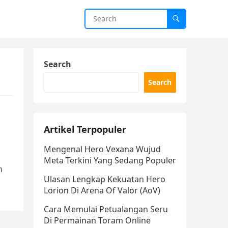
Search
Search
Artikel Terpopuler
Mengenal Hero Vexana Wujud
Meta Terkini Yang Sedang Populer
n
Ulasan Lengkap Kekuatan Hero
Lorion Di Arena Of Valor (AoV)
Cara Memulai Petualangan Seru
Di Permainan Toram Online