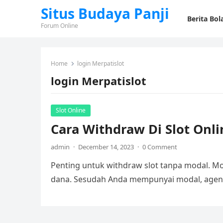
Situs Budaya Panji
Berita Bol
Forum Online
Home
login Merpatislot
login Merpatislot
Slot Online
Cara Withdraw Di Slot Onli
admin
·
December 14, 2023
·
0 Comment
Penting untuk withdraw slot tanpa modal. Mod
dana. Sesudah Anda mempunyai modal, agen 