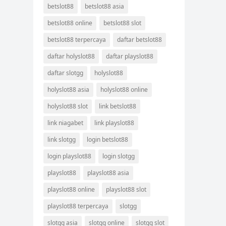
betslot88
betslot88 asia
betslot88 online
betslot88 slot
betslot88 terpercaya
daftar betslot88
daftar holyslot88
daftar playslot88
daftar slotgg
holyslot88
holyslot88 asia
holyslot88 online
holyslot88 slot
link betslot88
link niagabet
link playslot88
link slotgg
login betslot88
login playslot88
login slotgg
playslot88
playslot88 asia
playslot88 online
playslot88 slot
playslot88 terpercaya
slotgg
slotgg asia
slotgg online
slotgg slot