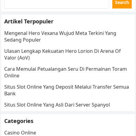
Search
Artikel Terpopuler
Mengenal Hero Vexana Wujud Meta Terkini Yang
Sedang Populer
Ulasan Lengkap Kekuatan Hero Lorion Di Arena Of
Valor (AoV)
Cara Memulai Petualangan Seru Di Permainan Toram
Online
Situs Slot Online Yang Deposit Melalui Transfer Semua
Bank
Situs Slot Online Yang Asli Dari Server Spanyol
Categories
Casino Online