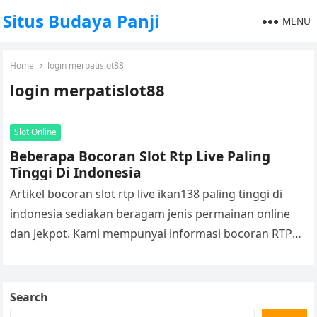
Situs Budaya Panji
MENU
Home
login merpatislot88
login merpatislot88
Slot Online
Beberapa Bocoran Slot Rtp Live Paling
Tinggi Di Indonesia
Artikel bocoran slot rtp live ikan138 paling tinggi di
indonesia sediakan beragam jenis permainan online
dan Jekpot. Kami mempunyai informasi bocoran RTP
slot ini hari yang dapat…
Search