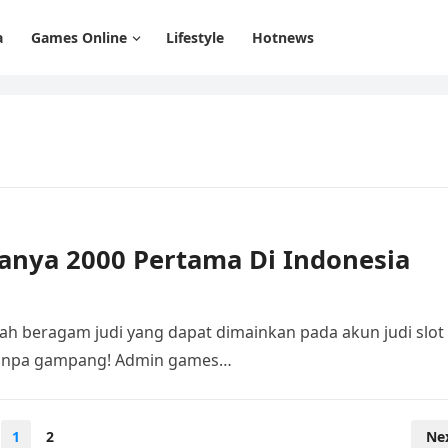
a
Games Online
Lifestyle
Hotnews
Hanya 2000 Pertama Di Indonesia
alah beragam judi yang dapat dimainkan pada akun judi slot
 tanpa gampang! Admin games…
1
2
Ne