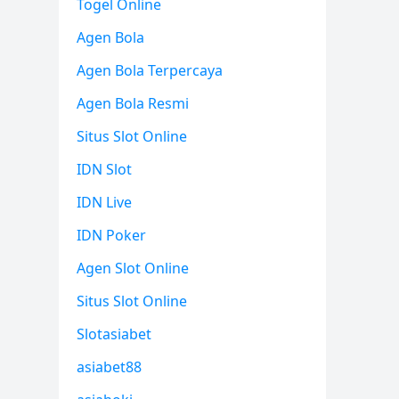
Togel Online
Agen Bola
Agen Bola Terpercaya
Agen Bola Resmi
Situs Slot Online
IDN Slot
IDN Live
IDN Poker
Agen Slot Online
Situs Slot Online
Slotasiabet
asiabet88