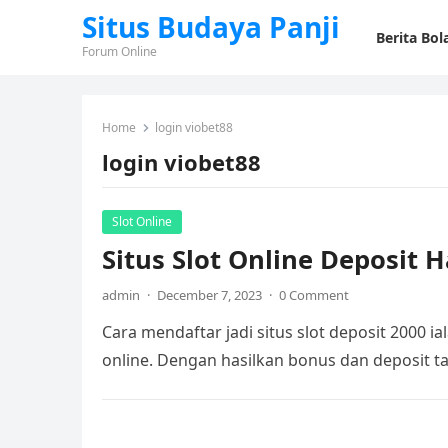
Situs Budaya Panji
Berita Bol
Forum Online
Home
login viobet88
login viobet88
Slot Online
Situs Slot Online Deposit 
admin
·
December 7, 2023
·
0 Comment
Cara mendaftar jadi situs slot deposit 2000 i
online. Dengan hasilkan bonus dan deposit
Posts