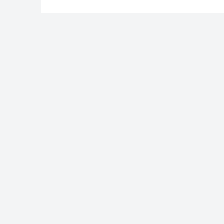
pagination