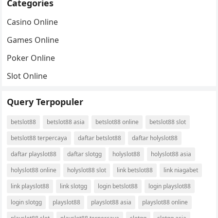
Categories
Casino Online
Games Online
Poker Online
Slot Online
Query Terpopuler
betslot88
betslot88 asia
betslot88 online
betslot88 slot
betslot88 terpercaya
daftar betslot88
daftar holyslot88
daftar playslot88
daftar slotgg
holyslot88
holyslot88 asia
holyslot88 online
holyslot88 slot
link betslot88
link niagabet
link playslot88
link slotgg
login betslot88
login playslot88
login slotgg
playslot88
playslot88 asia
playslot88 online