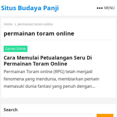
Situs Budaya Panji
MENU
Home
permainan toram online
permainan toram online
Games Online
Cara Memulai Petualangan Seru Di
Permainan Toram Online
Permainan Toram online (RPG) telah menjadi
fenomena yang mendunia, membiarkan pemain
memasuki dunia fantasi yang penuh dengan
petualangan, makhluk fantastis, dan tantangan
menarik. Salah satu permainan RPG…
Search