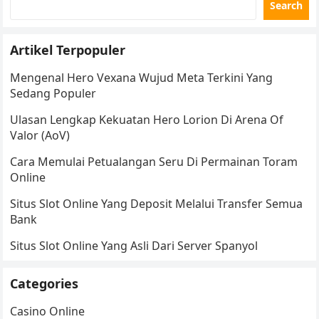
Search
Artikel Terpopuler
Mengenal Hero Vexana Wujud Meta Terkini Yang
Sedang Populer
Ulasan Lengkap Kekuatan Hero Lorion Di Arena Of
Valor (AoV)
Cara Memulai Petualangan Seru Di Permainan Toram
Online
Situs Slot Online Yang Deposit Melalui Transfer Semua
Bank
Situs Slot Online Yang Asli Dari Server Spanyol
Categories
Casino Online