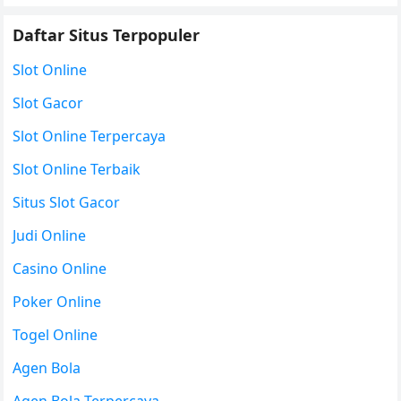
Daftar Situs Terpopuler
Slot Online
Slot Gacor
Slot Online Terpercaya
Slot Online Terbaik
Situs Slot Gacor
Judi Online
Casino Online
Poker Online
Togel Online
Agen Bola