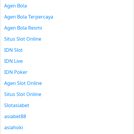
Agen Bola
Agen Bola Terpercaya
Agen Bola Resmi
Situs Slot Online
IDN Slot
IDN Live
IDN Poker
Agen Slot Online
Situs Slot Online
Slotasiabet
asiabet88
asiahoki