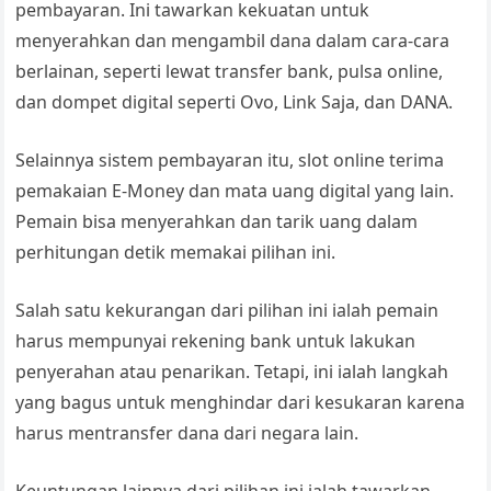
pembayaran. Ini tawarkan kekuatan untuk
menyerahkan dan mengambil dana dalam cara-cara
berlainan, seperti lewat transfer bank, pulsa online,
dan dompet digital seperti Ovo, Link Saja, dan DANA.
Selainnya sistem pembayaran itu, slot online terima
pemakaian E-Money dan mata uang digital yang lain.
Pemain bisa menyerahkan dan tarik uang dalam
perhitungan detik memakai pilihan ini.
Salah satu kekurangan dari pilihan ini ialah pemain
harus mempunyai rekening bank untuk lakukan
penyerahan atau penarikan. Tetapi, ini ialah langkah
yang bagus untuk menghindar dari kesukaran karena
harus mentransfer dana dari negara lain.
Keuntungan lainnya dari pilihan ini ialah tawarkan