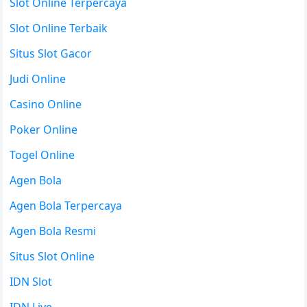
Slot Online Terpercaya
Slot Online Terbaik
Situs Slot Gacor
Judi Online
Casino Online
Poker Online
Togel Online
Agen Bola
Agen Bola Terpercaya
Agen Bola Resmi
Situs Slot Online
IDN Slot