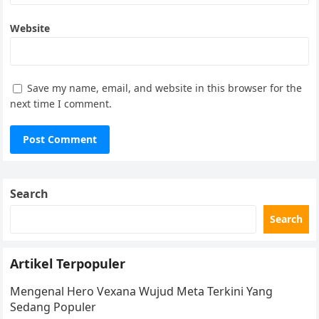
Website
Save my name, email, and website in this browser for the
next time I comment.
Search
Search
Artikel Terpopuler
Mengenal Hero Vexana Wujud Meta Terkini Yang
Sedang Populer