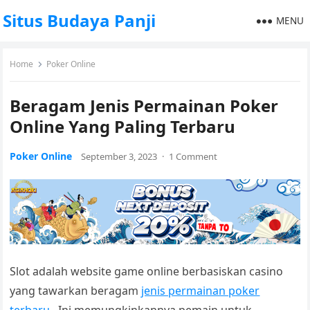
Situs Budaya Panji
MENU
Home
Poker Online
Beragam Jenis Permainan Poker
Online Yang Paling Terbaru
Poker Online
September 3, 2023
·
1 Comment
Slot adalah website game online berbasiskan casino
yang tawarkan beragam
jenis permainan poker
terbaru
. Ini memungkinkannya pemain untuk