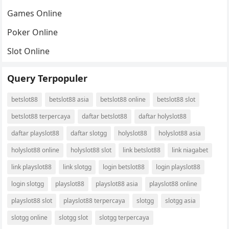
Games Online
Poker Online
Slot Online
Query Terpopuler
betslot88
betslot88 asia
betslot88 online
betslot88 slot
betslot88 terpercaya
daftar betslot88
daftar holyslot88
daftar playslot88
daftar slotgg
holyslot88
holyslot88 asia
holyslot88 online
holyslot88 slot
link betslot88
link niagabet
link playslot88
link slotgg
login betslot88
login playslot88
login slotgg
playslot88
playslot88 asia
playslot88 online
playslot88 slot
playslot88 terpercaya
slotgg
slotgg asia
slotgg online
slotgg slot
slotgg terpercaya