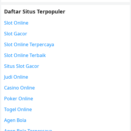
Daftar Situs Terpopuler
Slot Online
Slot Gacor
Slot Online Terpercaya
Slot Online Terbaik
Situs Slot Gacor
Judi Online
Casino Online
Poker Online
Togel Online
Agen Bola