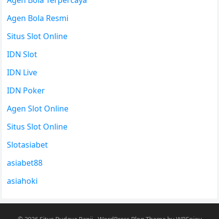
Agen Bola Terpercaya
Agen Bola Resmi
Situs Slot Online
IDN Slot
IDN Live
IDN Poker
Agen Slot Online
Situs Slot Online
Slotasiabet
asiabet88
asiahoki