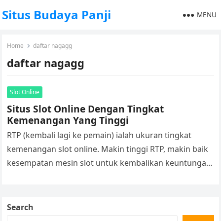
Situs Budaya Panji
MENU
Home
daftar nagagg
daftar nagagg
Slot Online
Situs Slot Online Dengan Tingkat
Kemenangan Yang Tinggi
RTP (kembali lagi ke pemain) ialah ukuran tingkat
kemenangan slot online. Makin tinggi RTP, makin baik
kesempatan mesin slot untuk kembalikan keuntungan.
Ini penting untuk pemain karena…
Search