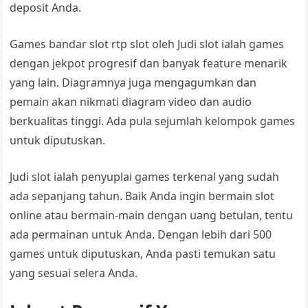
deposit Anda.
Games bandar slot rtp slot oleh Judi slot ialah games
dengan jekpot progresif dan banyak feature menarik
yang lain. Diagramnya juga mengagumkan dan
pemain akan nikmati diagram video dan audio
berkualitas tinggi. Ada pula sejumlah kelompok games
untuk diputuskan.
Judi slot ialah penyuplai games terkenal yang sudah
ada sepanjang tahun. Baik Anda ingin bermain slot
online atau bermain-main dengan uang betulan, tentu
ada permainan untuk Anda. Dengan lebih dari 500
games untuk diputuskan, Anda pasti temukan satu
yang sesuai selera Anda.