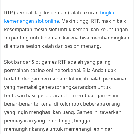
RTP (kembali lagi ke pemain) ialah ukuran
tingkat
kemenangan slot online
. Makin tinggi RTP, makin baik
kesempatan mesin slot untuk kembalikan keuntungan.
Ini penting untuk pemain karena bisa membandingkan
di antara sesion kalah dan sesion menang.
Slot bandar Slot games RTP adalah yang paling
permainan casino online terkenal. Bila Anda tidak
terlatih dengan permainan slot ini, itu ialah permainan
yang memakai generator angka random untuk
tentukan hasil perputaran. Ini membuat games ini
benar-benar terkenal di kelompok beberapa orang
yang ingin menghasilkan uang. Games ini tawarkan
pembayaran yang lebih tinggi, hingga
memungkinkannya untuk memenangi lebih dari